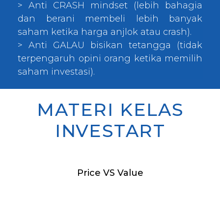
> Anti CRASH mindset (lebih bahagia
dan berani membeli lebih banyak
saham ketika harga anjlok atau crash).
> Anti GALAU bisikan tetangga (tidak
terpengaruh opini orang ketika memilih
saham investasi).
MATERI KELAS
INVESTART
Price VS Value